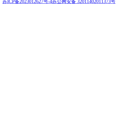
苏ICP备2023012627号-4
苏公网安备 32011402011373号