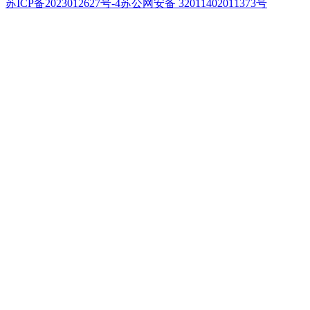
苏ICP备2023012627号-4
苏公网安备 32011402011373号