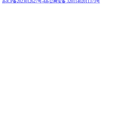
苏ICP备2023012627号-4
苏公网安备 32011402011373号