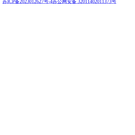
苏ICP备2023012627号-4
苏公网安备 32011402011373号