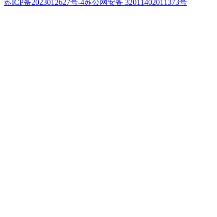
苏ICP备2023012627号-4
苏公网安备 32011402011373号