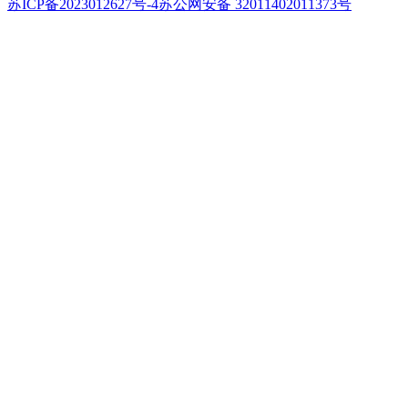
苏ICP备2023012627号-4
苏公网安备 32011402011373号