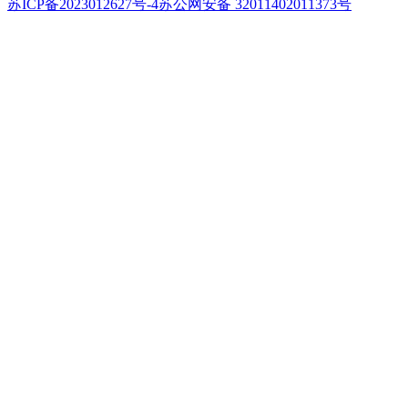
苏ICP备2023012627号-4
苏公网安备 32011402011373号