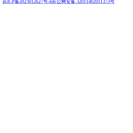
苏ICP备2023012627号-4
苏公网安备 32011402011373号