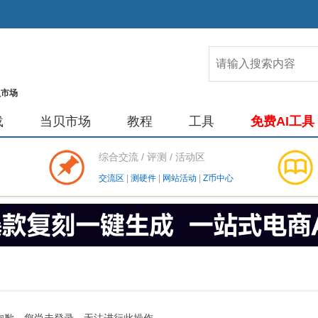
载
当贝市场
教程
工具
免费AI工具
综合交流 / 评测 / 活动区
交流区
|
测硬件
|
网站活动
|
Z币中心