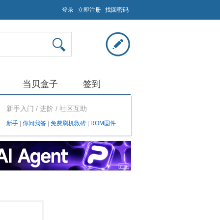
登录
立即注册
找回密码
当贝盒子
签到
新手入门 / 进阶 / 社区互助
新手
|
你问我答
|
免费刷机救砖
|
ROM固件