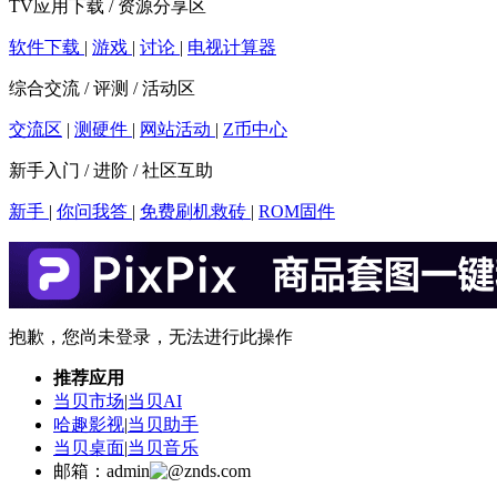
TV应用下载 / 资源分享区
软件下载
|
游戏
|
讨论
|
电视计算器
综合交流 / 评测 / 活动区
交流区
|
测硬件
|
网站活动
|
Z币中心
新手入门 / 进阶 / 社区互助
新手
|
你问我答
|
免费刷机救砖
|
ROM固件
抱歉，您尚未登录，无法进行此操作
推荐应用
当贝市场
|
当贝AI
哈趣影视
|
当贝助手
当贝桌面
|
当贝音乐
邮箱：admin
znds.com