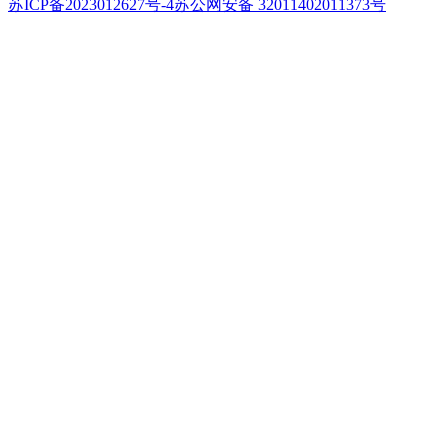
苏ICP备2023012627号-4
苏公网安备 32011402011373号