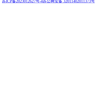
苏ICP备2023012627号-4
苏公网安备 32011402011373号