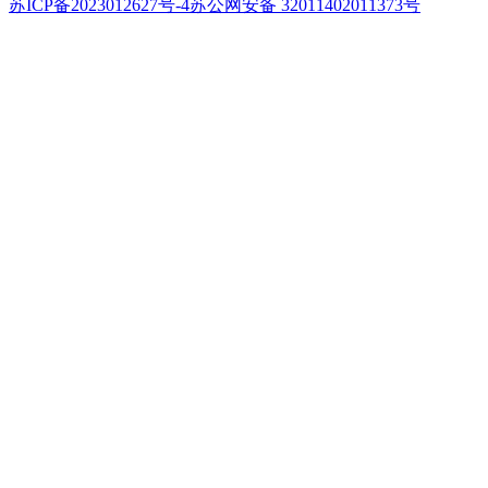
苏ICP备2023012627号-4
苏公网安备 32011402011373号