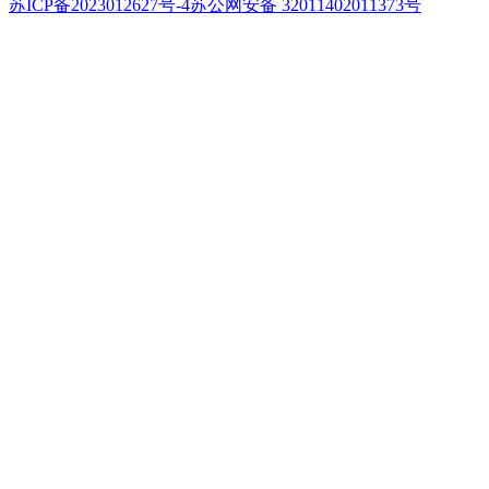
苏ICP备2023012627号-4
苏公网安备 32011402011373号