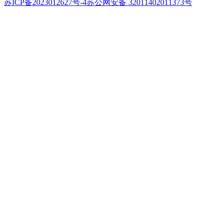
苏ICP备2023012627号-4
苏公网安备 32011402011373号