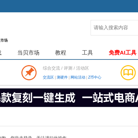
载
当贝市场
教程
工具
免费AI工具
综合交流 / 评测 / 活动区
交流区
|
测硬件
|
网站活动
|
Z币中心