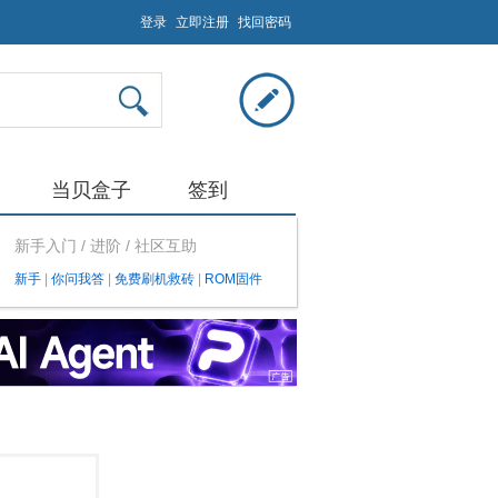
登录
立即注册
找回密码
当贝盒子
签到
新手入门 / 进阶 / 社区互助
新手
|
你问我答
|
免费刷机救砖
|
ROM固件