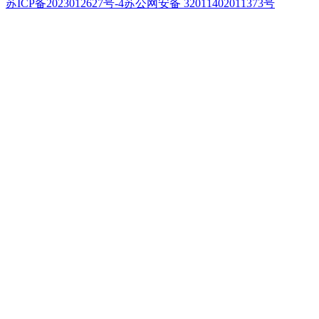
苏ICP备2023012627号-4
苏公网安备 32011402011373号