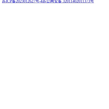
苏ICP备2023012627号-4
苏公网安备 32011402011373号