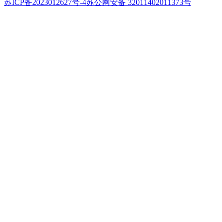
苏ICP备2023012627号-4
苏公网安备 32011402011373号